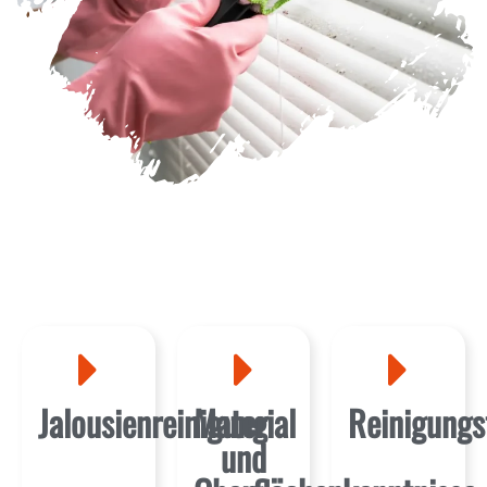
Jalousienreinigung
Material
Reinigungs
und